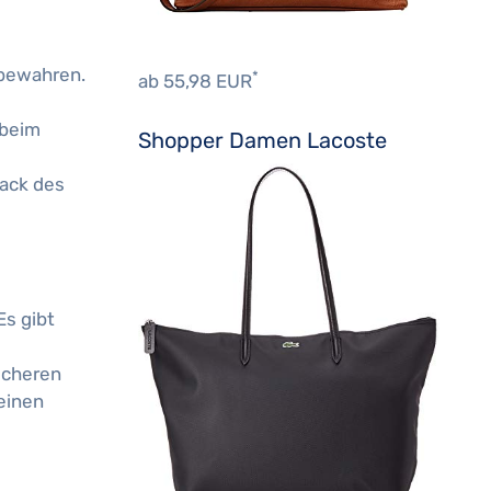
ubewahren.
*
ab 55,98 EUR
 beim
Shopper Damen Lacoste
mack des
Es gibt
sicheren
 einen