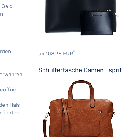
 Geld,
en
erden
*
ab 108,98 EUR
Schultertasche Damen Esprit
 verwahren
geöffnet
den Hals
 möchten.