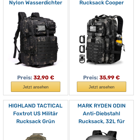
Nylon Wasserdichter
Rucksack Cooper
Angeln Jagdrucksack
Rucksack Armee
Outdoor Militär
Assault Pack 3 Tage
Rucksäcke Taktische
Bug Out Go Bag
Sport Camping
Trekking
Wandertaschen (Camo
Wanderrucksack
Black)
(45L,Dark Camo)
Preis:
32,90 €
Preis:
35,99 €
Jetzt ansehen
Jetzt ansehen
HIGHLAND TACTICAL
MARK RYDEN ODIN
Foxtrot US Militär
Anti-Diebstahl
Rucksack Grün
Rucksack, 32L für
Reiserucksack,
Handgepäck &