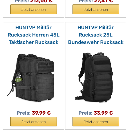
Preis:
212,00 €
Preis:
27,47 €
Jetzt ansehen
Jetzt ansehen
HUNTVP Militär
HUNTVP Militär
Rucksack Herren 45L
Rucksack 25L
Taktischer Rucksack
Bundeswehr Rucksack
Groß Molle
Herren Taktischer
Wanderrucksack
Angelrucksack
Sportrucksack
Wasserdicht MOLLE
Bundeswehr Tactical
Tactical Backpack für
Backpack Wasserdicht
Herren Damen Sport
Daypack für Sport
Radfahren Outdoor
Reise Trekking
Camping, Schwarz
Camping Outdoor,
Schwarz 1.0
Preis:
39,99 €
Preis:
33,99 €
Jetzt ansehen
Jetzt ansehen