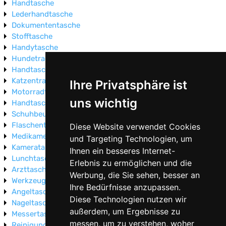
Handtasche
Lederhandtasche
Dokumententasche
Stofftasche
Handytasche
Hundetragetasche
Handtasche Vintage
Katzentragetasche
Ihre Privatsphäre ist
Motorradtasche
uns wichtig
Handtasche Wildleder
Schuhbeutel
Flaschentasche
Diese Website verwendet Cookies
Medikamententasche
und Targeting Technologien, um
Kameratasche
Ihnen ein besseres Internet-
Lunchtasche
Erlebnis zu ermöglichen und die
Arzttasche
Werbung, die Sie sehen, besser an
Werkzeugtasche
Ihre Bedürfnisse anzupassen.
Angeltasche
Diese Technologien nutzen wir
Nageltasche
außerdem, um Ergebnisse zu
Messertasche
messen, um zu verstehen, woher
Reinigungstasche