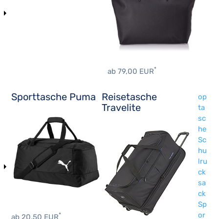
*
ab 79,00 EUR
Sporttasche Puma
Reisetasche
op
Travelite
ta
sc
he
Sc
hu
lru
ck
sa
ck
Sp
or
*
ab 20,50 EUR