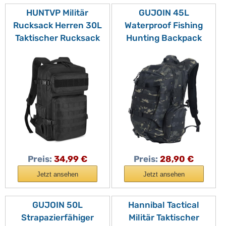
HUNTVP Militär
GUJOIN 45L
Rucksack Herren 30L
Waterproof Fishing
Taktischer Rucksack
Hunting Backpack
Molle Wanderrucksack
Outdoor Military
Tactical Backpack
Rucksacks Tactical
Sportrucksack
Sports Camping Hiking
Bundeswehr
Trekking Bags (Camo
Wasserdicht Daypack
black)
für Wandern Camping
Outdoor,30L-Schwarz
Preis:
34,99 €
Preis:
28,90 €
Jetzt ansehen
Jetzt ansehen
GUJOIN 50L
Hannibal Tactical
Strapazierfähiger
Militär Taktischer