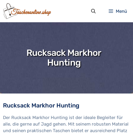
Zum
Inhalt
Menü
springen
Rucksack Markhor
Hunting
Rucksack Markhor Hunting
Der Rucksack Markhor Hunting ist der ideale Begleiter für
alle, die gerne auf Jagd gehen. Mit seinem robusten Material
und seinen praktischen Taschen bietet er ausreichend Platz