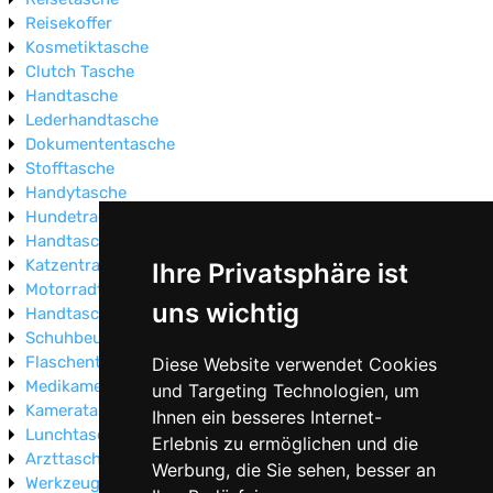
Reisekoffer
Kosmetiktasche
Clutch Tasche
Handtasche
Lederhandtasche
Dokumententasche
Stofftasche
Handytasche
Hundetragetasche
Handtasche Vintage
Katzentragetasche
Ihre Privatsphäre ist
Motorradtasche
uns wichtig
Handtasche Wildleder
Schuhbeutel
Flaschentasche
Diese Website verwendet Cookies
Medikamententasche
und Targeting Technologien, um
Kameratasche
Ihnen ein besseres Internet-
Lunchtasche
Erlebnis zu ermöglichen und die
Arzttasche
Werbung, die Sie sehen, besser an
Werkzeugtasche