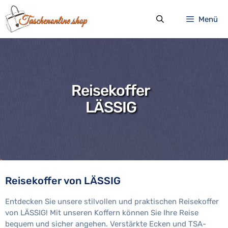
Zum
Inhalt
Menü
springen
Reisekoffer
LÄSSIG
Reisekoffer von LÄSSIG
Entdecken Sie unsere stilvollen und praktischen Reisekoffer
von LÄSSIG! Mit unseren Koffern können Sie Ihre Reise
bequem und sicher angehen. Verstärkte Ecken und TSA-