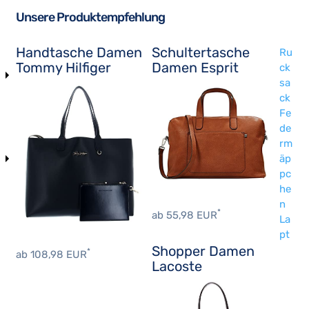
Unsere Produktempfehlung
Handtasche Damen
Schultertasche
Ru
Tommy Hilfiger
Damen Esprit
ck
sa
ck
Fe
de
rm
äp
pc
he
n
*
ab 55,98 EUR
La
pt
Shopper Damen
*
ab 108,98 EUR
Lacoste