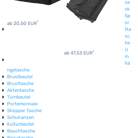
sa
ck
Sp
or
*
ab 20,50 EUR
tta
sc
he
U
*
ab 47,53 EUR
m
hä
ngetasche
Brustbeutel
Brusttasche
Aktentasche
Turnbeutel
Portemonnaie
Shopper Tasche
Schulranzen
Kulturbeutel
Bauchtasche
Reisetasche