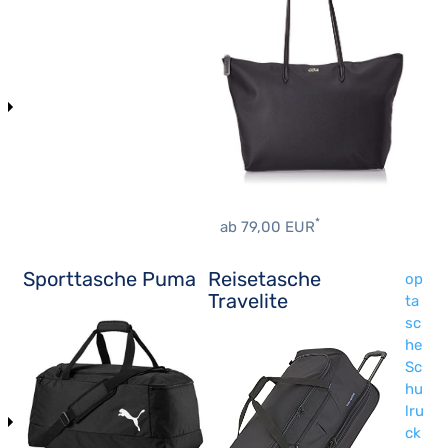
*
ab 79,00 EUR
Sporttasche Puma
Reisetasche
op
Travelite
ta
sc
he
Sc
hu
lru
ck